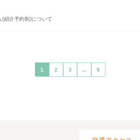
(紹介予約制)について
1
2
3
...
5