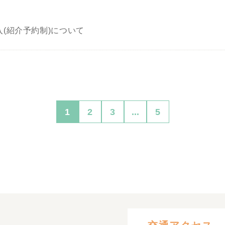
(紹介予約制)について
1
2
3
...
5