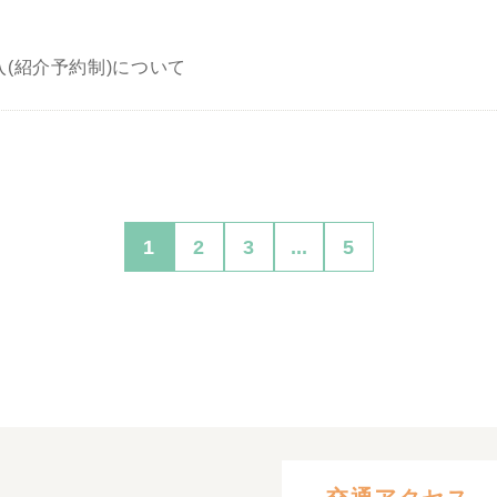
(紹介予約制)について
1
2
3
...
5