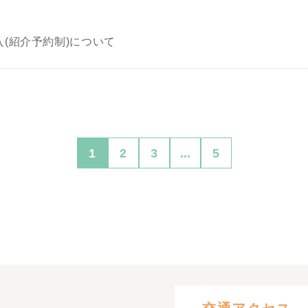
(紹介予約制)について
1
2
3
...
5