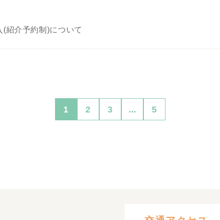
(紹介予約制)について
1
2
3
...
5