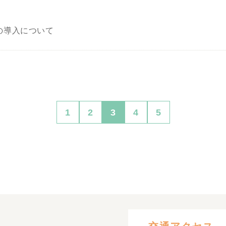
の導入について
1
2
3
4
5