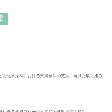
果
果
がん化学療法における支持療法の充実に向けた取り組み
算に係る業務フローの再構築と件数推移の検討