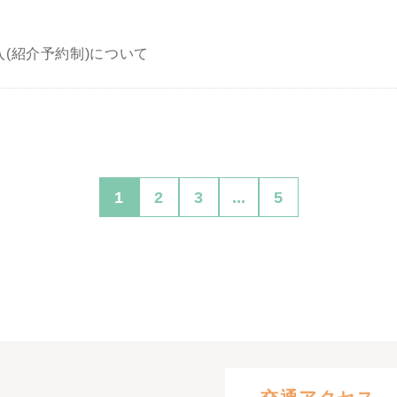
(紹介予約制)について
1
2
3
...
5