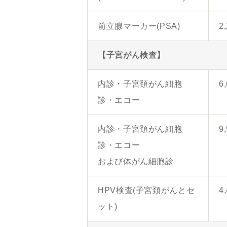
前立腺マーカー(PSA)
2
【子宮がん検査】
内診・子宮頚がん細胞
6
診・エコー
内診・子宮頚がん細胞
9
診・エコー
および体がん細胞診
HPV検査(子宮頚がんとセ
4
ット)