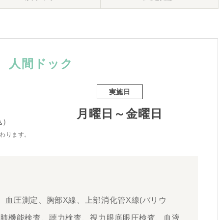
人間ドック
実施日
月曜日～金曜日
込）
わります。
、血圧測定、胸部X線、上部消化管X線(バリウ
、肺機能検査、聴力検査、視力眼底眼圧検査、血液