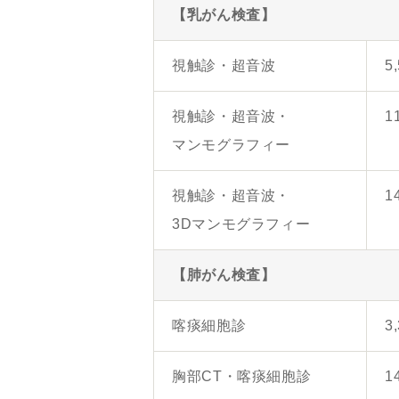
【乳がん検査】
視触診・超音波
5
視触診・超音波・
1
マンモグラフィー
視触診・超音波・
1
3Dマンモグラフィー
【肺がん検査】
喀痰細胞診
3
胸部CT・喀痰細胞診
1