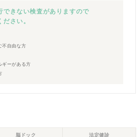
行できない検査がありますので
ください。
ご不自由な方
ルギーがある方
方
脳ドック
法定健診