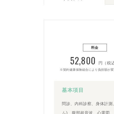
料金
52,800
円（税
※契約健康保険組合により負担額が変
基本項目
問診、内科診察、身体計測
ム)、腹部超音波、心電図