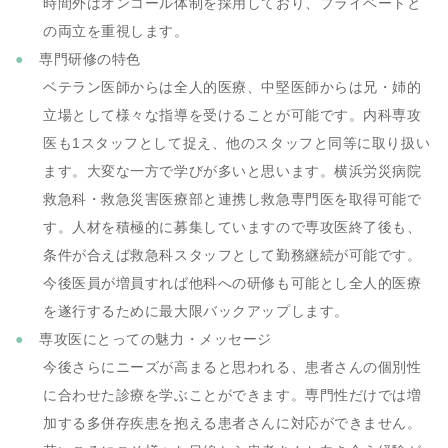
時間外はオンコール体制を採用しており、プライベートと
の両立を重視します。
専門研修の特色
ベテラン医師からは全人的医療、中堅医師からは兄・姉的
立場として様々な指導を受けることが可能です。内科専攻
医も1スタッフとして捉え、他のスタッフと同等に取り扱い
ます。大変な一方で学びが多いと思います。横浜労災病院
救急科・救急災害医療部と連携し救急専門医を取得可能で
す。人材を積極的に募集していますので専攻医終了後も、
条件が合えば救急科スタッフとして勤務継続が可能です。
今後医員が増員すれば他科への研修も可能とし全人的医療
を遂行するために最大限バックアップします。
専攻医にとっての魅力・メッセージ
今後さらにニーズが高まると思われる、患者さんの個別性
に合わせた診療を学ぶことができます。専門性だけでは増
加する多併存疾患を抱える患者さんに対応ができません。