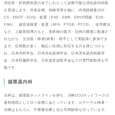
消化管・肝胆膵疾患の全てにわたって診療可能な消化器内科医
を育成します。外来診療、病棟管理を軸に、内視鏡検査(GS・
CS・ERCP・EUS)・処置（ESD・EMR、ERCP関連、EUS-
FNA）、超音波検査・処置（RFA、PTGB、PTCD）、化学療法
など、上級医指導のもと、各医師の能力・症例の難度に配慮さ
れながら、主治医・検者(術者)・助手として実臨床に参加でき
ます。症例数が多く、幅広い症例に対応する力を身につけら
れ、日本内科学会、日本消化器病学会、日本消化器内視鏡学
会、日本肝臓医学会、日本超音波医学会などの専門医取得も可
能です。
循環器内科
当科は、循環器ホットラインを持ち、川崎CCUネットワークの
基幹病院として日々診療にあたっています。カテーテル検査・
治療はもちろん、不整脈治療と左心耳閉鎖術も行っています。