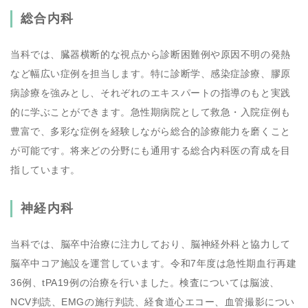
総合内科
当科では、臓器横断的な視点から診断困難例や原因不明の発熱
など幅広い症例を担当します。特に診断学、感染症診療、膠原
病診療を強みとし、それぞれのエキスパートの指導のもと実践
的に学ぶことができます。急性期病院として救急・入院症例も
豊富で、多彩な症例を経験しながら総合的診療能力を磨くこと
が可能です。将来どの分野にも通用する総合内科医の育成を目
指しています。
神経内科
当科では、脳卒中治療に注力しており、脳神経外科と協力して
脳卒中コア施設を運営しています。令和7年度は急性期血行再建
36例、tPA19例の治療を行いました。検査については脳波、
NCV判読、EMGの施行判読、経食道心エコー、血管撮影につい