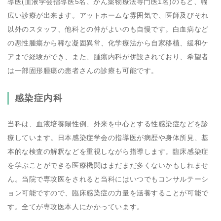
導医(血液学会指導医5名、がん薬物療法専門医1名)のもと、幅
広い診療が出来ます。アットホームな雰囲気で、医師及びそれ
以外のスタッフ、他科との仲がよいのも自慢です。白血病など
の悪性腫瘍から稀な凝固異常、化学療法から自家移植、緩和ケ
アまで経験ができ、また、腫瘍内科が併設されており、希望者
は一部固形腫瘍の患者さんの診療も可能です。
感染症内科
当科は、血液培養陽性例、外来を中心とする性感染症などを診
療しています。日本感染症学会の指導医が病歴や身体所見、基
本的な検査の解釈などを重視しながら指導します。臨床感染症
を学ぶことができる医療機関はまだまだ多くないかもしれませ
ん。当院で専攻医をされると当科にはいつでもコンサルテーシ
ョン可能ですので、臨床感染症の力量を涵養することが可能で
す。全てが専攻医本人にかかっています。