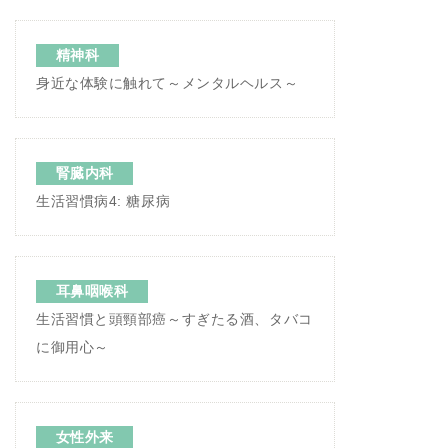
精神科
身近な体験に触れて～メンタルヘルス～
腎臓内科
生活習慣病4: 糖尿病
耳鼻咽喉科
生活習慣と頭頸部癌～すぎたる酒、タバコ
に御用心～
女性外来