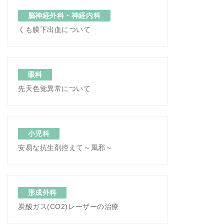
脳神経外科・神経内科
くも膜下出血について
眼科
先天色覚異常について
小児科
安易な抗生剤控えて～風邪～
形成外科
炭酸ガス(CO2)レーザーの治療