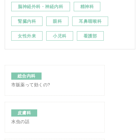
脳神経外科・神経内科
精神科
腎臓内科
眼科
耳鼻咽喉科
女性外来
小児科
看護部
総合内科
市販薬って効くの?
皮膚科
水虫の話