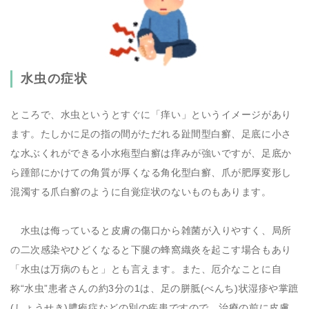
水虫の症状
ところで、水虫というとすぐに「痒い」というイメージがあり
ます。たしかに足の指の間がただれる趾間型白癬、足底に小さ
な水ぶくれができる小水疱型白癬は痒みが強いですが、足底か
ら踵部にかけての角質が厚くなる角化型白癬、爪が肥厚変形し
混濁する爪白癬のように自覚症状のないものもあります。
水虫は侮っていると皮膚の傷口から雑菌が入りやすく、局所
の二次感染やひどくなると下腿の蜂窩織炎を起こす場合もあり
「水虫は万病のもと」とも言えます。また、厄介なことに自
称“水虫”患者さんの約3分の1は、足の胼胝(べんち)状湿疹や掌蹠
(しょうせき)膿疱症などの別の疾患ですので、治療の前に皮膚