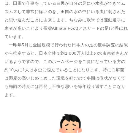
は、田圃で仕事をしている農民が自分の足に小水疱ができてム
ズムズして非常に痒いのを、田圃の水の中にいる虫に刺された
と思い込んだことに由来します。ちなみに欧米では運動選手に
患者が多いことより俗称Athlete Foot(アスリートの足)と呼ばれ
ています。
一昨年5月に全国規模で行われた日本人の足の疫学調査の結果
から推定すると、日本全体で約1,000万人以上の水虫患者さんが
いるようですので、このホームページをご覧になっている方の
約10人に1人は水虫に悩んでいることになります。特に白癬菌
は湿度の高いじめじめした環境を好むので冬期は症状がなくて
も梅雨の時期には再発し不快な思いを毎年繰り返すことになり
ます。