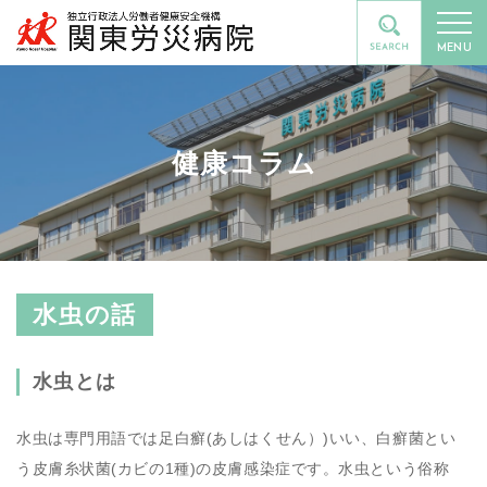
MENU
健康コラム
水虫の話
水虫とは
水虫は専門用語では足白癬(あしはくせん）)いい、白癬菌とい
う皮膚糸状菌(カビの1種)の皮膚感染症です。水虫という俗称