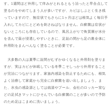
す。1週間ほど外用して痒みがとれるともう治ったと早合点して
塗るのをやめてしまう人が多いですが、カビはしぶとく生き残
っていますので、無症状でもさらに1ヶ月ほどは根気よく毎日手
入れしてカビにとどめを刺さねばなりません。白癬菌は症状が
ないところにも存在しているので、風呂上がりで角質層が水分
を含んで薬が浸透しやすいときに、足趾の間から足の裏全体に
外用剤をまんべんなく塗ることが必要です。
大多数の人は夏季に趾間がむずかゆくなると外用剤を塗りま
すが、実はカビが休眠している冬季こそしっかり外用すること
が完治につながります。家族内感染を防止するためにも、根気
よく治療して家庭から完全に白癬菌を追い出しましょう。ま
た、水虫の感染源としては銭湯やプール、会社のロッカー室な
どの足拭きマットにひそんでいる白癬菌のことが多いので予防
のため足はこまめに洗いましょう。