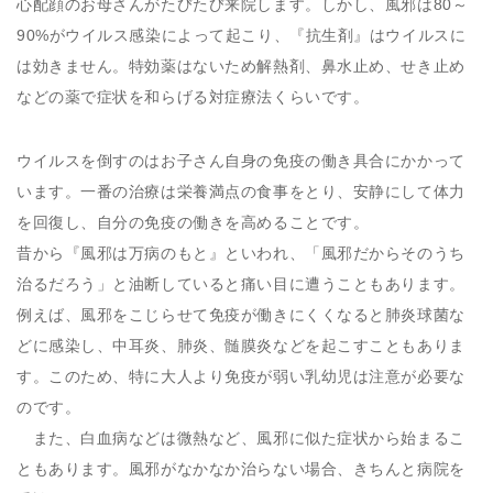
心配顔のお母さんがたびたび来院します。しかし、風邪は80～
90%がウイルス感染によって起こり、『抗生剤』はウイルスに
は効きません。特効薬はないため解熱剤、鼻水止め、せき止め
などの薬で症状を和らげる対症療法くらいです。
ウイルスを倒すのはお子さん自身の免疫の働き具合にかかって
います。一番の治療は栄養満点の食事をとり、安静にして体力
を回復し、自分の免疫の働きを高めることです。
昔から『風邪は万病のもと』といわれ、「風邪だからそのうち
治るだろう」と油断していると痛い目に遭うこともあります。
例えば、風邪をこじらせて免疫が働きにくくなると肺炎球菌な
どに感染し、中耳炎、肺炎、髄膜炎などを起こすこともありま
す。このため、特に大人より免疫が弱い乳幼児は注意が必要な
のです。
また、白血病などは微熱など、風邪に似た症状から始まるこ
ともあります。
風邪がなかなか治らない場合
、きちんと病院を