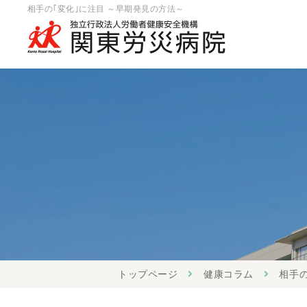
相手の｢変化｣に注目 ～早期発見の方法～
トップページ
健康コラム
相手の