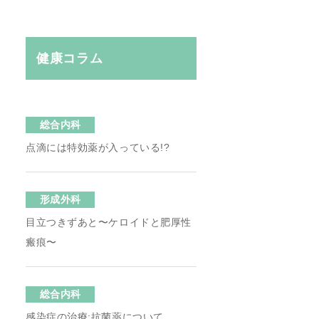
健康コラム
総合内科
点滴には特効薬が入っている!?
形成外科
目立つきずあと〜ケロイドと肥厚性
瘢痕〜
総合内科
感染症の治療:抗菌薬について