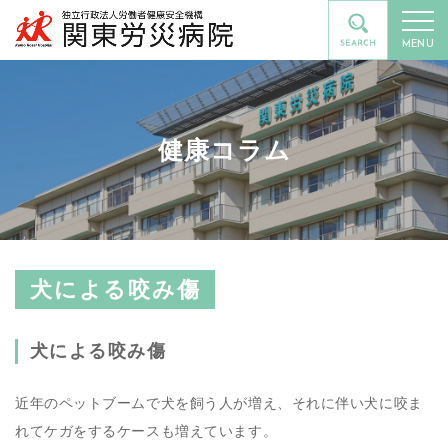
MENU
健康コラム
犬による咬み傷
犬による咬み傷
近年のペットブームで犬を飼う人が増え、それに伴い犬に咬ま
れてケガをするケースも増えています。