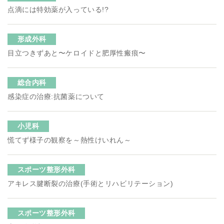
点滴には特効薬が入っている!?
形成外科
目立つきずあと〜ケロイドと肥厚性瘢痕〜
総合内科
感染症の治療:抗菌薬について
小児科
慌てず様子の観察を～熱性けいれん～
スポーツ整形外科
アキレス腱断裂の治療(手術とリハビリテーション)
スポーツ整形外科