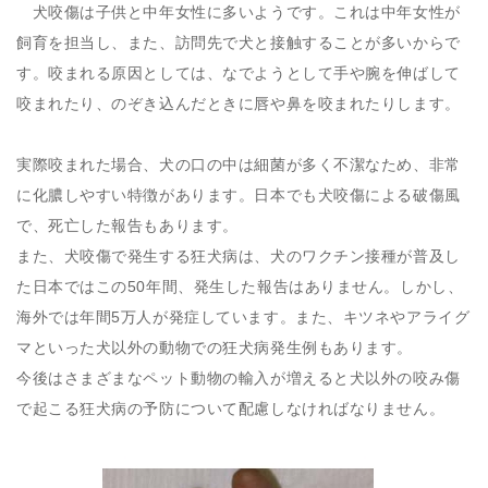
犬咬傷は子供と中年女性に多いようです。これは中年女性が
飼育を担当し、また、訪問先で犬と接触することが多いからで
す。咬まれる原因としては、なでようとして手や腕を伸ばして
咬まれたり、のぞき込んだときに唇や鼻を咬まれたりします。
実際咬まれた場合、犬の口の中は細菌が多く不潔なため、非常
に化膿しやすい特徴があります。日本でも犬咬傷による破傷風
で、死亡した報告もあります。
また、犬咬傷で発生する狂犬病は、犬のワクチン接種が普及し
た日本ではこの50年間、発生した報告はありません。しかし、
海外では年間5万人が発症しています。また、キツネやアライグ
マといった犬以外の動物での狂犬病発生例もあります。
今後はさまざまなペット動物の輸入が増えると犬以外の咬み傷
で起こる狂犬病の予防について配慮しなければなりません。