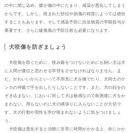
の中に閉じ込め、膿が傷の中にたまり、感染が悪化してしまう
からです。しかし、咬まれた部位や損傷の程度によっては縫合
することもあります。そして感染予防に抗生物質の早期投与が
重要です。さらに破傷風の予防注射も必要になります。
犬咬傷を防ぎましょう
犬咬傷を防ぐために、咬み癖をつけないためにも飼い主は犬
に人間が優位と思わせる学習をさせなければなりません。ま
た、かわいいからといって不用意に犬を撫でたり、犬同士のケ
ンカの仲裁で手を出したりしないことです。また、犬の顔をの
ぞき込まない、においに対して犬は敏感なので飲酒後に犬をか
まわない、用もないのに犬の縄張りに入らないことが大切で
す。犬の行動や習性を学び咬まれないように気をつけましょ
う。
犬咬傷は悪化すると治療に非常に時間がかかる上、命にかか