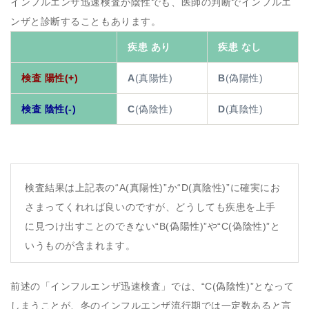
インフルエンザ迅速検査が陰性でも、医師の判断でインフルエ
ンザと診断することもあります。
疾患 あり
疾患 なし
検査 陽性(+)
A
(真陽性)
B
(偽陽性)
検査 陰性(-)
C
(偽陰性)
D
(真陰性)
検査結果は上記表の“A(真陽性)”か“D(真陰性)”に確実にお
さまってくれれば良いのですが、どうしても疾患を上手
に見つけ出すことのできない“B(偽陽性)”や“C(偽陰性)”と
いうものが含まれます。
前述の「インフルエンザ迅速検査」では、“C(偽陰性)”となって
しまうことが、冬のインフルエンザ流行期では一定数あると言