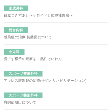
形成外科
目立つきずあと〜ケロイドと肥厚性瘢痕〜
総合内科
感染症の治療:抗菌薬について
小児科
慌てず様子の観察を～熱性けいれん～
スポーツ整形外科
アキレス腱断裂の治療(手術とリハビリテーション)
スポーツ整形外科
肩関節脱臼について