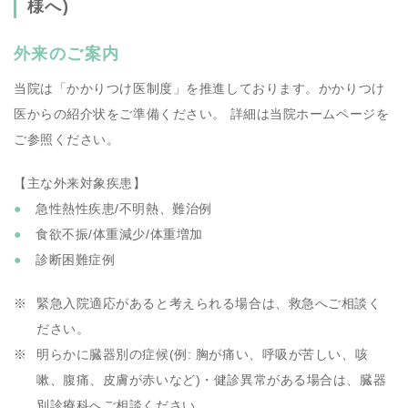
様へ)
外来のご案内
当院は「かかりつけ医制度」を推進しております。かかりつけ
医からの紹介状をご準備ください。 詳細は当院ホームページを
ご参照ください。
【主な外来対象疾患】
急性熱性疾患/不明熱、難治例
食欲不振/体重減少/体重増加
診断困難症例
緊急入院適応があると考えられる場合は、救急へご相談く
ださい。
明らかに臓器別の症候(例: 胸が痛い、呼吸が苦しい、咳
嗽、腹痛、皮膚が赤いなど)・健診異常がある場合は、臓器
別診療科へご相談ください。