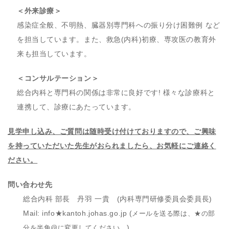
＜外来診療＞
感染症全般、不明熱、臓器別専門科への振り分け困難例 など
を担当しています。また、救急(内科)初療、専攻医の教育外
来も担当しています。
＜コンサルテーション＞
総合内科と専門科の関係は非常に良好です! 様々な診療科と
連携して、診療にあたっています。
見学申し込み、ご質問は随時受け付けておりますので、ご興味
を持っていただいた先生がおられましたら、お気軽にご連絡く
ださい。
問い合わせ先
総合内科 部長 丹羽 一貴 (内科専門研修委員会委員長)
Mail: info★kantoh.johas.go.jp (
メールを送る際は、★の部
)
分を半角@に変更してください。