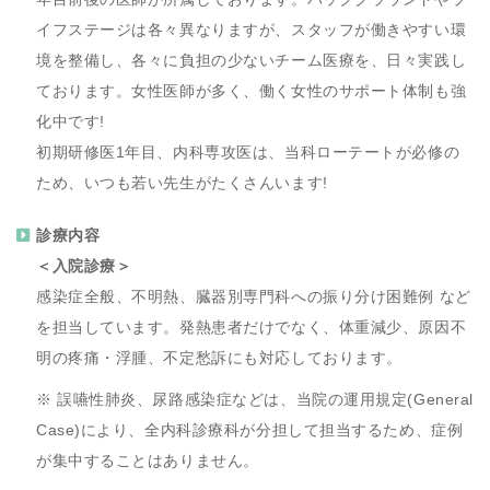
イフステージは各々異なりますが、スタッフが働きやすい環
境を整備し、各々に負担の少ないチーム医療を、日々実践し
ております。女性医師が多く、働く女性のサポート体制も強
化中です!
初期研修医1年目、内科専攻医は、当科ローテートが必修の
ため、いつも若い先生がたくさんいます!
診療内容
＜入院診療＞
感染症全般、不明熱、臓器別専門科への振り分け困難例 など
を担当しています。発熱患者だけでなく、体重減少、原因不
明の疼痛・浮腫、不定愁訴にも対応しております。
※ 誤嚥性肺炎、尿路感染症などは、当院の運用規定(General
Case)により、全内科診療科が分担して担当するため、症例
が集中することはありません。