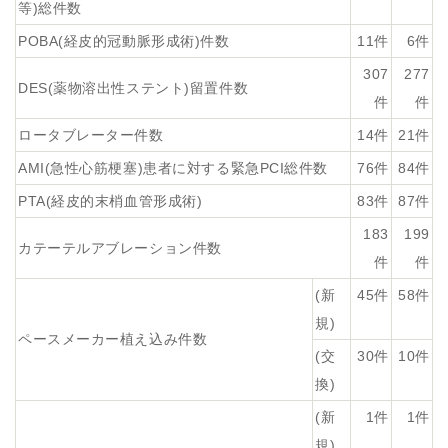
等)総件数
POBA(経皮的冠動脈形成術)件数
11件
6件
307
277
DES(薬物溶出性ステント)留置件数
件
件
ロータブレーター件数
14件
21件
AMI(急性心筋梗塞)患者に対する緊急PCI総件数
76件
84件
PTA(経皮的末梢血管形成術)
83件
87件
183
199
カテーテルアブレーション件数
件
件
(新
45件
58件
規)
ペースメーカー植え込み件数
(交
30件
10件
換)
(新
1件
1件
規)