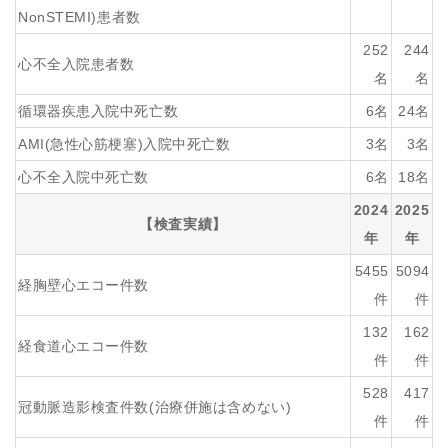
NonSTEMI)患者数
252
244
心不全入院患者数
名
名
循環器疾患入院中死亡数
6名
24名
AMI(急性心筋梗塞)入院中死亡数
3名
3名
心不全入院中死亡数
6名
18名
2024
2025
【検査実績】
年
年
5455
5094
経胸壁心エコー件数
件
件
132
162
経食道心エコー件数
件
件
528
417
冠動脈造影検査件数(治療併施は含めない)
件
件