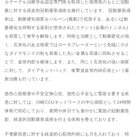
カテーテル治療学会認定専門医を取得した指導医のもとに冠動
脈に対する経皮的冠動脈形成術を施行しています。 冠動脈形成
術は、動脈硬化病変をバルーン(風船)で拡張する、あるいは動
脈硬化を抑制する薬剤が塗布されたステント(金属のトンネル)
を留置して狭窄を解除します。特殊な治療として動脈硬化が強
く、石灰化のある病変ではロータブレーターという先端に小さ
なダイヤモンドの粒を装着した丸い金属を高速に回転させるこ
とで、血管内腔を確保します。また、同じく石灰化の強い病変
に対して、ダイアモンドバック、衝撃波血管内砕石術という最
新治療も行っています。
急性心筋梗塞や不安定狭心症、急性心不全など緊急を要する疾
患に対しては、川崎CCUネットワークの中心病院として24時間
体制で対応しており、夜間や休日でも速やかに緊急の冠動脈造
影、経皮的冠動脈形成術を行える体制を整えております。
不整脈疾患に対する経皮的心筋焼灼術にも力を入れており、特