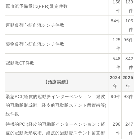
156
139
冠血流予備量比(FFR)測定件数
件
件
84件
105
運動負荷心筋血流シンチ件数
件
125
96件
薬物負荷心筋血流シンチ件数
件
548
342
冠動脈CT件数
件
件
2024
2025
【治療実績】
年
年
緊急PCI(経皮的冠動脈インターベンション：経皮
90件
93件
的冠動脈形成術、経皮的冠動脈ステント留置術等)
総件数
待機的PCI(経皮的冠動脈インターベンション：経
296
247
皮的冠動脈形成術、経皮的冠動脈ステント留置術
件
件