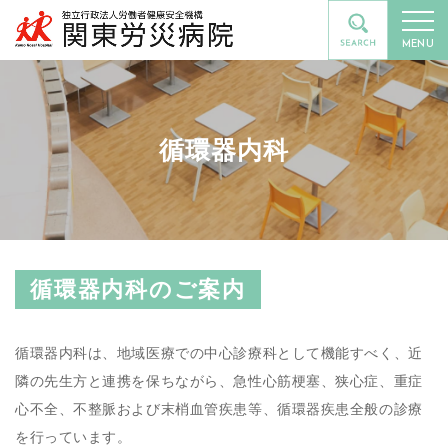
MENU
循環器内科
循環器内科のご案内
循環器内科は、地域医療での中心診療科として機能すべく、近
隣の先生方と連携を保ちながら、急性心筋梗塞、狭心症、重症
心不全、不整脈および末梢血管疾患等、循環器疾患全般の診療
を行っています。