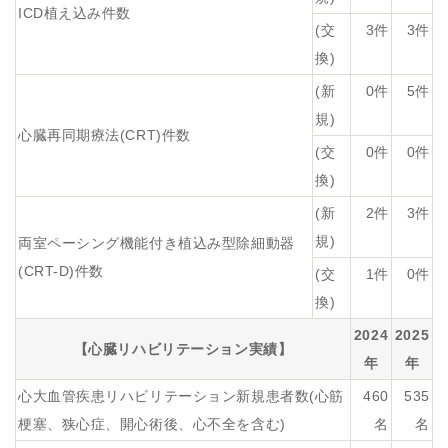
ICD植え込み件数
(交
3件
3件
換)
(新
0件
5件
規)
心臓再同期療法(CRT)件数
(交
0件
0件
換)
(新
2件
3件
規)
両室ペーシング機能付き植込み型除細動器
(CRT-D)件数
(交
1件
0件
換)
2024
2025
【心臓リハビリテーション実績】
年
年
心大血管疾患リハビリテーション新規患者数(心筋
460
535
梗塞、狭心症、開心術後、心不全を含む)
名
名