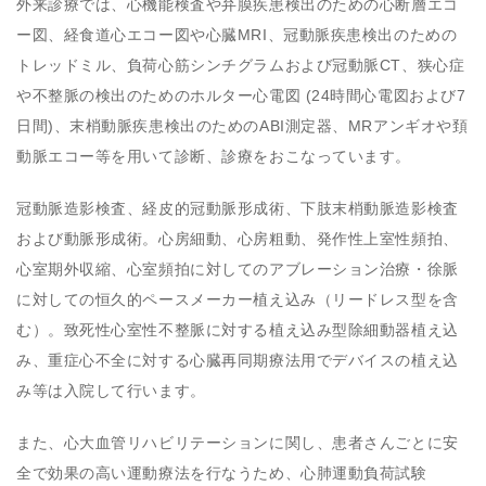
外来診療では、心機能検査や弁膜疾患検出のための心断層エコ
ー図、経食道心エコー図や心臓MRI、冠動脈疾患検出のための
トレッドミル、負荷心筋シンチグラムおよび冠動脈CT、狭心症
や不整脈の検出のためのホルター心電図 (24時間心電図および7
日間)、末梢動脈疾患検出のためのABI測定器、MRアンギオや頚
動脈エコー等を用いて診断、診療をおこなっています。
冠動脈造影検査、経皮的冠動脈形成術、下肢末梢動脈造影検査
および動脈形成術。心房細動、心房粗動、発作性上室性頻拍、
心室期外収縮、心室頻拍に対してのアブレーション治療・徐脈
に対しての恒久的ペースメーカー植え込み（リードレス型を含
む）。致死性心室性不整脈に対する植え込み型除細動器植え込
み、重症心不全に対する心臓再同期療法用でデバイスの植え込
み等は入院して行います。
また、心大血管リハビリテーションに関し、患者さんごとに安
全で効果の高い運動療法を行なうため、心肺運動負荷試験