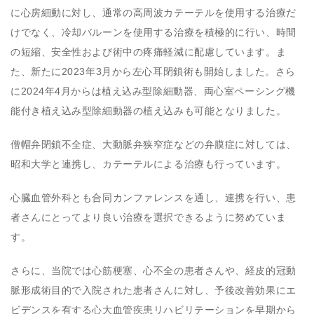
に心房細動に対し、通常の高周波カテーテルを使用する治療だ
けでなく、冷却バルーンを使用する治療を積極的に行い、時間
の短縮、安全性および術中の疼痛軽減に配慮しています。ま
た、新たに2023年3月から左心耳閉鎖術も開始しました。さら
に2024年4月からは植え込み型除細動器、両心室ペーシング機
能付き植え込み型除細動器の植え込みも可能となりました。
僧帽弁閉鎖不全症、大動脈弁狭窄症などの弁膜症に対しては、
昭和大学と連携し、カテーテルによる治療も行っています。
心臓血管外科とも合同カンファレンスを通し、連携を行い、患
者さんにとってより良い治療を選択できるように努めていま
す。
さらに、当院では心筋梗塞、心不全の患者さんや、経皮的冠動
脈形成術目的で入院された患者さんに対し、予後改善効果にエ
ビデンスを有する心大血管疾患リハビリテーションを早期から