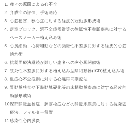
種々の原因による心不全
弁膜症の評価、手術適応
心筋梗塞、狭心症に対する経皮的冠動脈形成術
房室ブロック、洞不全症候群等の徐脈性不整脈疾患に対する
ペースメーカー植え込み術
心房細動、心房粗動などの頻脈性不整脈に対する経皮的心筋
焼灼術
抗凝固療法継続が難しい患者への左心耳閉鎖術
致死性不整脈に対する植え込み型除細動器(ICD)植え込み術
重症心不全症例に対する心臓再同期療法
腎動脈狭窄や下肢動脈硬化等の末梢動脈疾患に対する経皮的
動脈形成術
深部静脈血栓症、肺塞栓症などの静脈系疾患に対する抗凝固
療法、フィルター留置
感染性心内膜炎