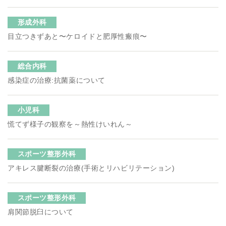
形成外科
目立つきずあと〜ケロイドと肥厚性瘢痕〜
総合内科
感染症の治療:抗菌薬について
小児科
慌てず様子の観察を～熱性けいれん～
スポーツ整形外科
アキレス腱断裂の治療(手術とリハビリテーション)
スポーツ整形外科
肩関節脱臼について