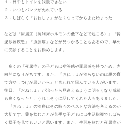
１．日中もトイレを我慢できない
２．いつもパンツがぬれている
３．しばらく『おねしょ』がなくなってからまた始まった
などは『尿崩症（抗利尿ホルモンの低下などで起こる）』『腎
泌尿器疾患』『脳腫瘍』などが見つかることもあるので、早め
に受診することをお勧めします。
多くの『夜尿症』の子どもは劣等感や罪悪感を持つため、内
向的になりがちです。また、『おねしょが治らないのは親の育
て方やしつけが悪いから』と言われて悩んでいる人がいます。
後日、『おねしょ』が治ったら見違えるように明るくなり成績
も良くなったと、うれしそうに話してくれた人もありました。
『おねしょ』の治療はその時々のベストな方法を考えるのが
大切です。薬を飲むことが苦手な子どもには生活指導でしばら
く様子を見てもいいと思います。また、牛乳を飲むと夜尿症が